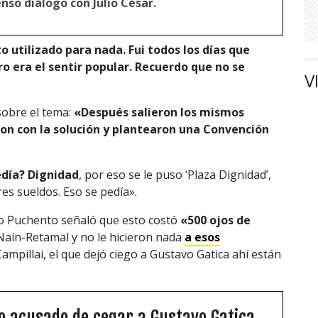
nso diálogo con Julio César.
o utilizado para nada. Fui todos los días que
ro era el sentir popular. Recuerdo que no se
V
sobre el tema:
«Después salieron los mismos
eron con la solución y plantearon una Convención
día? Dignidad
, por eso se le puso ‘Plaza Dignidad’,
res sueldos. Eso se pedía».
ko Puchento señaló que esto costó
«500 ojos de
Naín-Retamal y no le hicieron nada
a esos
Campillai, el que dejó ciego a Gustavo Gatica ahí están