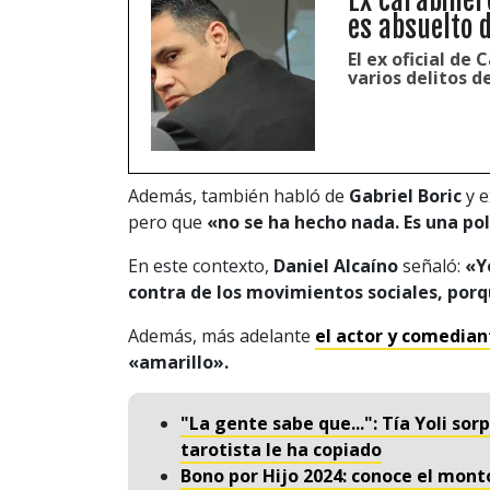
Ex carabiner
es absuelto d
El ex oficial de
varios delitos d
Además, también habló de
Gabriel Boric
y e
pero que
«no se ha hecho nada. Es una pol
En este contexto,
Daniel Alcaíno
señaló:
«Yo
contra de los movimientos sociales, porq
Además, más adelante
el actor y comedian
«amarillo».
"La gente sabe que...": Tía Yoli so
tarotista le ha copiado
Bono por Hijo 2024: conoce el mont