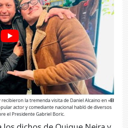
y
recibieron la tremenda visita de Daniel Alcaino en «
El
popular actor y comediante nacional habló de diversos
bre el Presidente Gabriel Boric.
 a los dichos de Quique Neira y