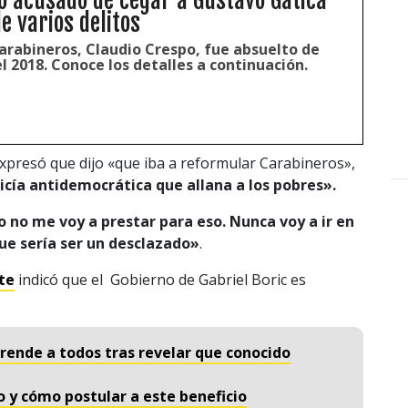
o acusado de cegar a Gustavo Gatica
e varios delitos
 Carabineros, Claudio Crespo, fue absuelto de
el 2018. Conoce los detalles a continuación.
xpresó que dijo «que iba a reformular Carabineros»,
icía antidemocrática que allana a los pobres».
 no me voy a prestar para eso. Nunca voy a ir en
ue sería ser un desclazado»
.
te
indicó que el Gobierno de Gabriel Boric es
rprende a todos tras revelar que conocido
o y cómo postular a este beneficio