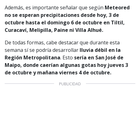
Además, es importante señalar que según
Meteored
no se esperan precipitaciones desde hoy, 3 de
octubre hasta el domingo 6 de octubre en Tiltil,
Curacaví, Melipilla, Paine ni Villa Alhué.
1997 — 2026
De todas formas, cabe destacar que durante esta
© PRISA MEDIA CORP SPA.
semana sí se podría desarrollar
lluvia débil en la
Producción musical Cadena Ser, España 2026.
Región Metropolitana
. Esto
sería en San José de
CONTACTO COMERCIAL
Maipo, donde caerían algunas gotas hoy jueves 3
Aviso legal
de octubre y mañana viernes 4 de octubre.
Política de privacidad
|
Política de Cookies
Configuración de Cookies
Valores Pautas publicitarias Presidenciales 2025