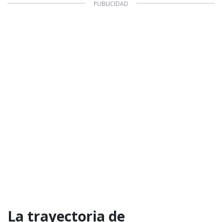
1997 — 2026
© PRISA MEDIA CORP SPA.
Producción musical Cadena Ser, España 2026.
CONTACTO COMERCIAL
Aviso legal
Política de privacidad
|
Política de Cookies
Configuración de Cookies
Valores Pautas publicitarias Presidenciales 2025
La trayectoria de