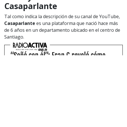
Casaparlante
Tal como indica la descripción de su canal de YouTube,
Casaparlante
es una plataforma que nació hace más
de 6 años en un departamento ubicado en el centro de
Santiago.
“Soñé con él”: Fran C reveló cómo
nació “Gracias a Dios”, canción que
junta a Galee Galee y Kevin Martes 13
Este jueves 17 de octubre, el destacado
productor musical estrenó su disco “Hot”, el
que cuenta con una canción que junta a Galee
Galee y Kevin Martes 13.
Actualmente,
el proyecto tiene 379 capítulos
y ha
contado con la presencia de artistas de más de 15
nacionalidades.