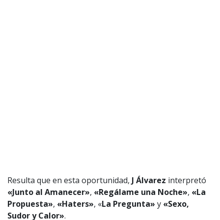
Resulta que en esta oportunidad,
J Álvarez
interpretó
«Junto al Amanecer»
,
«Regálame una Noche»
,
«La
Propuesta»
,
«Haters»
, «
La Pregunta»
y
«Sexo,
Sudor y Calor»
.