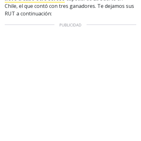
Chile, el que contó con tres ganadores. Te dejamos sus
Valores Pautas publicitarias Presidenciales 2025
RUT a continuación: