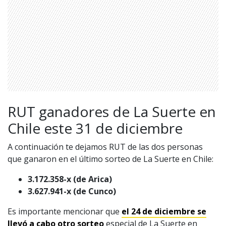
RUT ganadores de La Suerte en
Chile este 31 de diciembre
A continuación te dejamos RUT de las dos personas
que ganaron en el último sorteo de La Suerte en Chile:
1997 — 2026
© PRISA MEDIA CORP SPA.
Producción musical Cadena Ser, España 2026.
3.172.358-x (de Arica)
3.627.941-x (de Cunco)
CONTACTO COMERCIAL
Aviso legal
Es importante mencionar que
el 24 de diciembre se
Política de privacidad
|
Política de Cookies
Configuración de Cookies
llevó a cabo otro sorteo
especial de La Suerte en