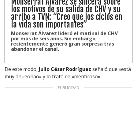
Monserrat Álvarez se sincera sobre
los motivos de su salida de CHV y su
arribo a TVN: “Creo que los ciclos en
la vida son importantes”
Monserrat Álvarez lideró el matinal de CHV
por más de seis años. Sin embargo,
recientemente generó gran sorpresa tras
1997 — 2026
abandonar el canal.
© PRISA MEDIA CORP SPA.
Producción musical Cadena Ser, España 2026.
CONTACTO COMERCIAL
De este modo,
Julio César Rodríguez
señaló que «está
Aviso legal
Política de privacidad
|
Política de Cookies
muy ahueonao» y lo trató de «mentiroso».
Configuración de Cookies
Valores Pautas publicitarias Presidenciales 2025