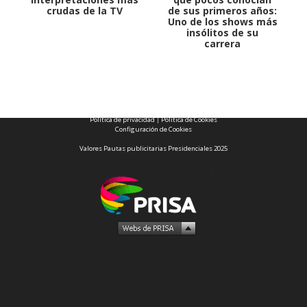
crudas de la TV
de sus primeros años:
Uno de los shows más
insólitos de su
carrera
1997 — 2026
© PRISA MEDIA CORP SPA.
Producción musical Cadena Ser, España 2026.
CONTACTO COMERCIAL
Aviso legal
Política de privacidad
|
Política de Cookies
Configuración de Cookies
Valores Pautas publicitarias Presidenciales 2025