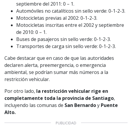
septiembre del 2011: 0 – 1.
Automóviles no catalíticos sin sello verde: 0-1-2-3.
Motocicletas previas al 2002: 0-1-2-3.
Motocicletas inscritas entre el 2002 y septiembre
de 2010: 0 – 1.
Buses de pasajeros sin sello verde: 0-1-2-3.
1997 — 2026
Transportes de carga sin sello verde: 0-1-2-3.
© PRISA MEDIA CORP SPA.
Producción musical Cadena Ser, España 2026.
Cabe destacar que en caso de que las autoridades
CONTACTO COMERCIAL
declaren alerta, preemergencia, o emergencia
Aviso legal
ambiental, se podrían sumar más números a la
Política de privacidad
|
Política de Cookies
Configuración de Cookies
restricción vehicular.
Valores Pautas publicitarias Presidenciales 2025
Por otro lado,
la restricción vehicular rige en
completamente toda la provincia de Santiago
,
incluyendo las comunas de
San Bernardo
y
Puente
Alto.