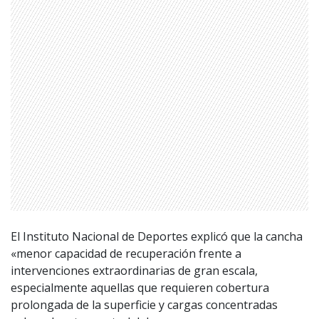
1997 — 2026
© PRISA MEDIA CORP SPA.
Producción musical Cadena Ser, España 2026.
El Instituto Nacional de Deportes explicó que la cancha
CONTACTO COMERCIAL
«menor capacidad de recuperación frente a
Aviso legal
Política de privacidad
|
Política de Cookies
intervenciones extraordinarias de gran escala,
Configuración de Cookies
especialmente aquellas que requieren cobertura
Valores Pautas publicitarias Presidenciales 2025
prolongada de la superficie y cargas concentradas