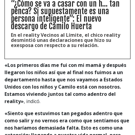
“¿Cómo se va a casar con un h… tan
penca? Si supuestamente es una
persona inteligente”: El nuevo
descargo de Camilo Huerta
En el reality Vecinos al Límite, el chico reality
desmintió unas declaraciones que hizo su
exesposa con respecto a su relación.
«Los primeros días me fui con mi mamá y después
llegaron los niños así que al final nos fuimos a un
departamento hasta que nos vayamos a Estados
Unidos con los niños y Camilo está con nosotros.
Estamos viviendo juntos tal como adentro del
reality»
, indicó.
«Siento que estuvimos tan pegados adentro que
1997 — 2026
como salir y no vernos era como que sentíamos que
© PRISA MEDIA CORP SPA.
Producción musical Cadena Ser, España 2026.
nos haríamos demasiada falta. Esto es como una
CONTACTO COMERCIAL
extensión: llegando a nuestra vida normal, pero