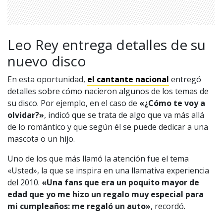
Leo Rey entrega detalles de su
nuevo disco
1997 — 2026
© PRISA MEDIA CORP SPA.
En esta oportunidad,
el cantante nacional
entregó
Producción musical Cadena Ser, España 2026.
detalles sobre cómo nacieron algunos de los temas de
CONTACTO COMERCIAL
su disco. Por ejemplo, en el caso de
«¿Cómo te voy a
Aviso legal
olvidar?»
, indicó que se trata de algo que va más allá
Política de privacidad
|
Política de Cookies
Configuración de Cookies
de lo romántico y que según él se puede dedicar a una
Valores Pautas publicitarias Presidenciales 2025
mascota o un hijo.
Uno de los que más llamó la atención fue el tema
«Usted», la que se inspira en una llamativa experiencia
del 2010.
«
Una fans que era un poquito mayor de
edad que yo me hizo un regalo muy especial para
mi cumpleaños: me regaló un auto»
, recordó.