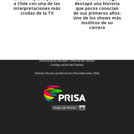
a Chile con una de las
destapó una historia
interpretaciones más
que pocos conocían
crudas de la TV
de sus primeros años:
Uno de los shows más
insólitos de su
carrera
1997 — 2026
© PRISA MEDIA CORP SPA.
Producción musical Cadena Ser, España 2026.
CONTACTO COMERCIAL
Aviso legal
Política de privacidad
|
Política de Cookies
Configuración de Cookies
Valores Pautas publicitarias Presidenciales 2025