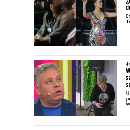
¿
d
E
T
4 
W
s
s
U
p
W