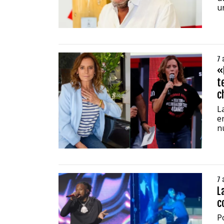
un
7 
«
t
c
L
e
n
7 
L
c
P