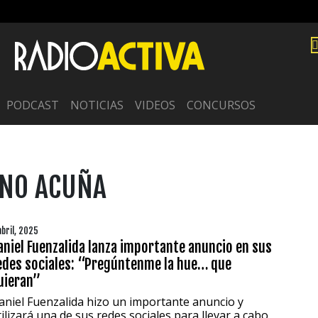
PODCAST
NOTICIAS
VIDEOS
CONCURSOS
ANO ACUÑA
abril, 2025
aniel Fuenzalida lanza importante anuncio en sus
edes sociales: “Pregúntenme la hue… que
uieran”
aniel Fuenzalida hizo un importante anuncio y
tilizará una de sus redes sociales para llevar a cabo