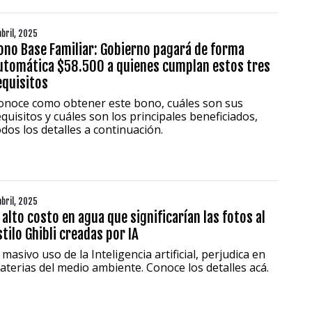
abril, 2025
ono Base Familiar: Gobierno pagará de forma
utomática $58.500 a quienes cumplan estos tres
equisitos
onoce como obtener este bono, cuáles son sus
equisitos y cuáles son los principales beneficiados,
odos los detalles a continuación.
1997 — 2026
© PRISA MEDIA CORP SPA.
Producción musical Cadena Ser, España 2026.
CONTACTO COMERCIAL
abril, 2025
l alto costo en agua que significarían las fotos al
Aviso legal
Política de privacidad
|
Política de Cookies
stilo Ghibli creadas por IA
Configuración de Cookies
 masivo uso de la Inteligencia artificial, perjudica en
Valores Pautas publicitarias Presidenciales 2025
aterias del medio ambiente. Conoce los detalles acá.