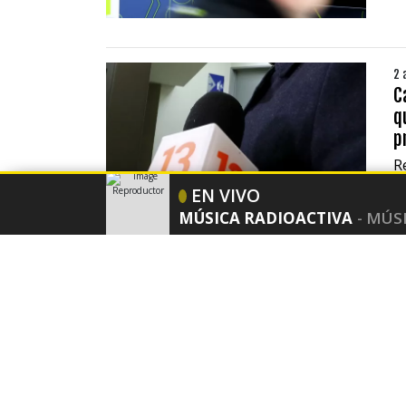
2 
C
q
p
R
i
PUBLICIDAD
EN VIVO
Tu contenido empezará después de la publicidad
MÚSICA RADIOACTIVA
- MÚS
00:00
2 
S
N
S
d
N