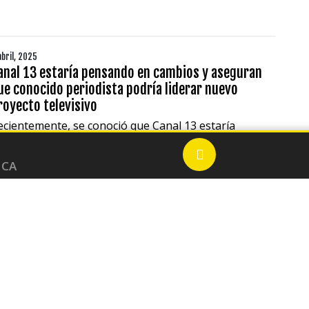
abril, 2025
anal 13 estaría pensando en cambios y aseguran
ue conocido periodista podría liderar nuevo
royecto televisivo
ecientemente, se conoció que Canal 13 estaría
nteresado en concretar prometedor programa.
ICA
EN VIVO
abril, 2025
tephanie Vaquer deja vacante el campeonato
orteamericano femenino de la NXT
tephanie Vaquer juntó a la general manager de NXT,
ecidieron dejar vacante el Campeonato
Música RadioActi
orteamericano de la compañía amarilla.