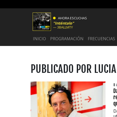
AHORA ESCUCHAS
Inténtalo
3BALLMTY
INICIO
PROGRAMACIÓN
FRECUENCIAS
PUBLICADO POR LUCI
8 
D
r
q
D
u