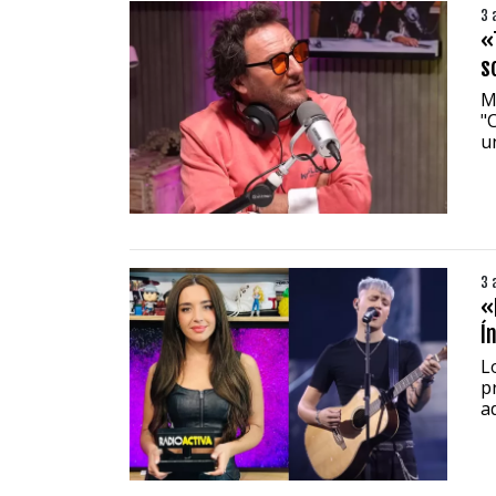
3 
«
s
M
"
u
3 
«
Í
Lo
p
a