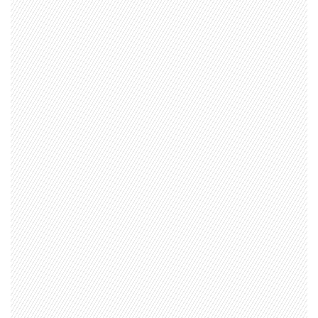
1997 — 2026
© PRISA MEDIA CORP SPA.
Producción musical Cadena Ser, España 2026.
CONTACTO COMERCIAL
Aviso legal
Política de privacidad
|
Política de Cookies
Configuración de Cookies