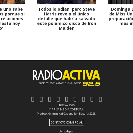
e uno sabe
Todos lo odian, pero Steve
Dominga L
s porque si
Harris revela el único
de Miss Uni
 relaciones
detalle que habría salvado
preparación
hasta hoy
este polémico disco de Iron
más i
o'
Maiden
1997 — 2026
© PRISA MEDIA CORP SPA.
Producción musical Cadena Ser, España 2026.
CONTACTO COMERCIAL
Aviso legal