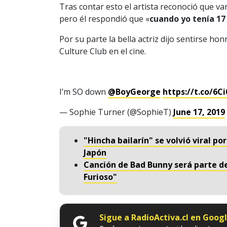
Tras contar esto el artista reconoció que v
pero él respondió que «
cuando yo tenía 17
Por su parte la bella actriz dijo sentirse hon
Culture Club en el cine.
I’m SO down
@BoyGeorge
https://t.co/6
— Sophie Turner (@SophieT)
June 17, 2019
"Hincha bailarín" se volvió viral p
Japón
Canción de Bad Bunny será parte de
Furioso"
Sigue a RadioActiva.cl en Goog