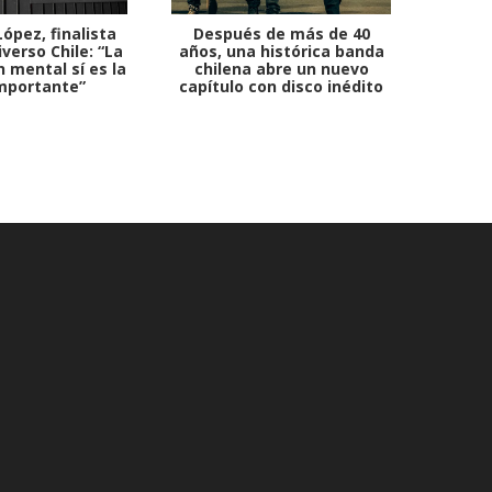
ópez, finalista
Después de más de 40
Ante 
verso Chile: “La
años, una histórica banda
petr
 mental sí es la
chilena abre un nuevo
mportante”
capítulo con disco inédito
comb