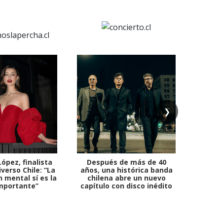
❯
ópez, finalista
Después de más de 40
Ante 
verso Chile: “La
años, una histórica banda
petr
 mental sí es la
chilena abre un nuevo
mportante”
capítulo con disco inédito
comb