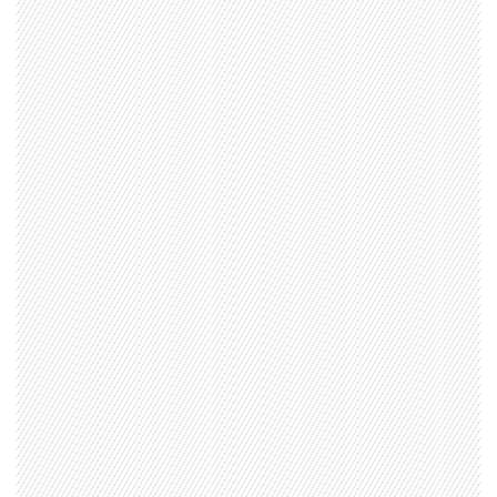
1997 — 2026
© PRISA MEDIA CORP SPA.
Producción musical Cadena Ser, España 2026.
CONTACTO COMERCIAL
Aviso legal
Política de privacidad
|
Política de Cookies
Configuración de Cookies
Valores Pautas publicitarias Presidenciales 2025