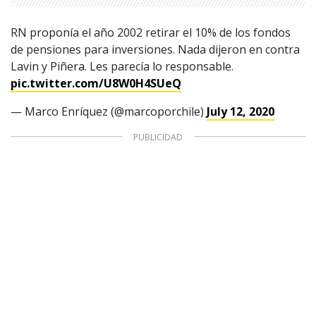
Aviso legal
Política de privacidad
|
Política de Cookies
Configuración de Cookies
RN proponía el año 2002 retirar el 10% de los fondos
Valores Pautas publicitarias Presidenciales 2025
de pensiones para inversiones. Nada dijeron en contra
Lavin y Piñera. Les parecía lo responsable.
pic.twitter.com/U8W0H4SUeQ
— Marco Enríquez (@marcoporchile)
July 12, 2020