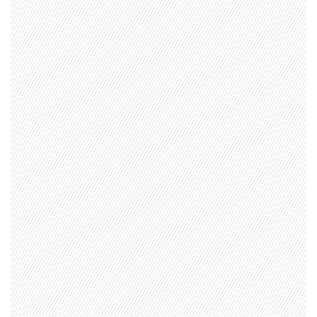
1997 — 2026
© PRISA MEDIA CORP SPA.
Producción musical Cadena Ser, España 2026.
CONTACTO COMERCIAL
Aviso legal
Política de privacidad
|
Política de Cookies
Configuración de Cookies
Valores Pautas publicitarias Presidenciales 2025