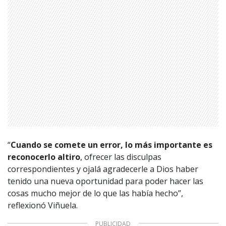
1997 — 2026
© PRISA MEDIA CORP SPA.
Producción musical Cadena Ser, España 2026.
CONTACTO COMERCIAL
Aviso legal
Política de privacidad
|
Política de Cookies
Configuración de Cookies
Valores Pautas publicitarias Presidenciales 2025
“
Cuando se comete un error, lo más importante es
reconocerlo altiro
, ofrecer las disculpas
correspondientes y ojalá agradecerle a Dios haber
tenido una nueva oportunidad para poder hacer las
cosas mucho mejor de lo que las había hecho”,
reflexionó Viñuela.