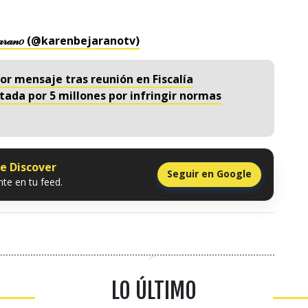
𝒶𝓇𝒶𝓃𝑜 (@karenbejaranotv)
 mensaje tras reunión en Fiscalía
tada por 5 millones por infringir normas
le Discover
Seguir en Google
te en tu feed.
LO ÚLTIMO