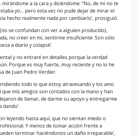
 mirándome a la cara y diciéndome: “No, de mí no te
 estaba yo… pero esta vez no pude dejar de mirar el
bía hecho realmente nada por cambiarlo’, prosiguió.
(no se confundan con ver a alguien producido),
a, no creer en mí, sentirme insuficiente. Son sólo
za a diario y colapsé’.
ntal y no entraré en detalles porque la verdad
ún. Porque es muy fuerte, muy reciente y no lo he
a de Juan Pedro Verdier.
tendiendo todo lo que estoy atravesando y los amo
í que mis amigos son contados con la mano y han
dejaron de llamar, de darme su apoyo y entregarme
a dando’.
ron leyendo hasta aquí, que no sientan miedo o
rofesional. Y menos de tomar acción frente a
pueden terminar haciéndonos un daño irreparable’,