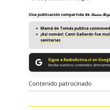
Una publicación compartida de 𝒦𝒶𝓇𝑒𝓃 ℬ𝑒𝒿
Mamá de Tomás publica conmovedor
¡Así nomás!: Cami Gallardo fue mul
sanitarias
Sigue a RadioActiva.cl en Goog
Recibe nuestros contenidos directamen
Contenido patrocinado