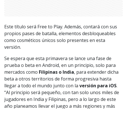
Política de privacidad
|
Política de Cookies
Configuración de Cookies
Valores Pautas publicitarias Presidenciales 2025
Este título será Free to Play. Además, contará con sus
propios pases de batalla, elementos desbloqueables
como cosméticos únicos solo presentes en esta
versión.
Se espera que esta primavera se lance una fase de
prueba o beta en Android, en un principio, solo para
mercados como
Filipinas o India
, para extender dicha
beta a otros territorios de forma progresiva hasta
llegar a todo el mundo junto con la
versión para iOS
.
“Al principio será pequeño, con tan solo unos miles de
jugadores en India y Filipinas, pero a lo largo de este
año planeamos llevar el juego a más regiones y más
jugadores de todo el mundo”, detallan sus
responsables sobre la próxima fase de prueba del
juego.