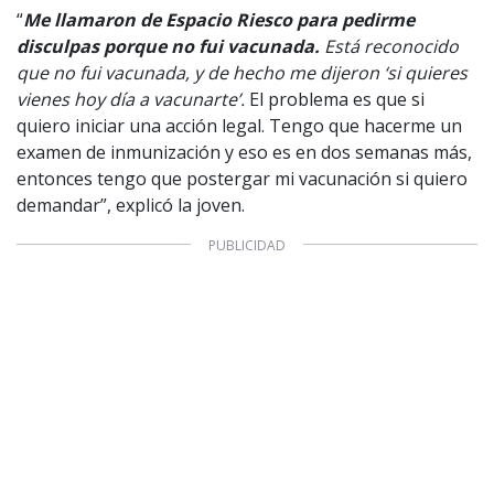
“
Me llamaron de Espacio Riesco para pedirme
disculpas porque no fui vacunada.
Está reconocido
que no fui vacunada, y de hecho me dijeron ‘si quieres
vienes hoy día a vacunarte’.
El problema es que si
quiero iniciar una acción legal. Tengo que hacerme un
examen de inmunización y eso es en dos semanas más,
entonces tengo que postergar mi vacunación si quiero
demandar”, explicó la joven.
1997 — 2026
© PRISA MEDIA CORP SPA.
Producción musical Cadena Ser, España 2026.
CONTACTO COMERCIAL
Aviso legal
Política de privacidad
|
Política de Cookies
Configuración de Cookies
Valores Pautas publicitarias Presidenciales 2025