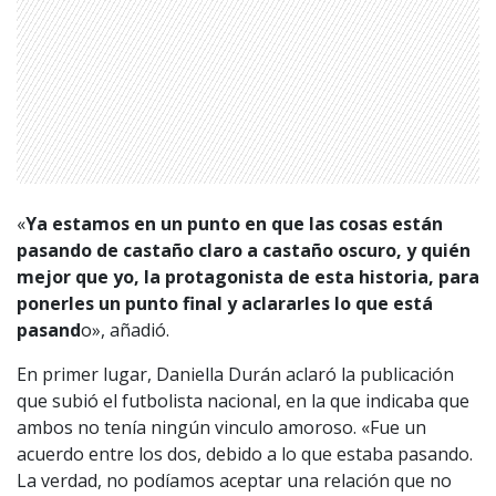
«
Ya estamos en un punto en que las cosas están
pasando de castaño claro a castaño oscuro, y quién
mejor que yo, la protagonista de esta historia, para
ponerles un punto final y aclararles lo que está
pasand
o», añadió.
En primer lugar, Daniella Durán aclaró la publicación
que subió el futbolista nacional, en la que indicaba que
ambos no tenía ningún vinculo amoroso. «Fue un
acuerdo entre los dos, debido a lo que estaba pasando.
1997 — 2026
© PRISA MEDIA CORP SPA.
La verdad, no podíamos aceptar una relación que no
Producción musical Cadena Ser, España 2026.