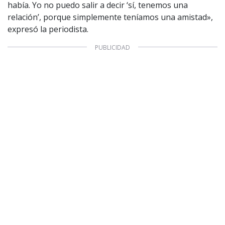
había. Yo no puedo salir a decir ‘sí, tenemos una
CONTACTO COMERCIAL
relación’, porque simplemente teníamos una amistad»,
Aviso legal
expresó la periodista.
Política de privacidad
|
Política de Cookies
Configuración de Cookies
Valores Pautas publicitarias Presidenciales 2025