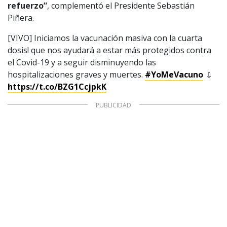
refuerzo”
, complementó el Presidente Sebastián
Piñera.
[VIVO] Iniciamos la vacunación masiva con la cuarta
dosis! que nos ayudará a estar más protegidos contra
el Covid-19 y a seguir disminuyendo las
hospitalizaciones graves y muertes.
#YoMeVacuno
💉
https://t.co/BZG1CcjpkK
1997 — 2026
© PRISA MEDIA CORP SPA.
Producción musical Cadena Ser, España 2026.
CONTACTO COMERCIAL
Aviso legal
Política de privacidad
|
Política de Cookies
Configuración de Cookies