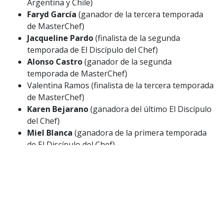
Argentina y Chile)
Faryd García
(ganador de la tercera temporada
de MasterChef)
Jacqueline Pardo
(finalista de la segunda
temporada de El Discípulo del Chef)
Alonso Castro
(ganador de la segunda
temporada de MasterChef)
Valentina Ramos (finalista de la tercera temporada
de MasterChef)
Karen Bejarano
(ganadora del último El Discípulo
del Chef)
Miel Blanca
(ganadora de la primera temporada
de El Discípulo del Chef)
Natalia Ducó
(ganadora del primer MasterChef
Celebrity)
Víctor Díaz
(ganador de la segunda temporada de
El Discípulo del Chef)
César Campos
(finalista del primer MasterChef
Celebrity)