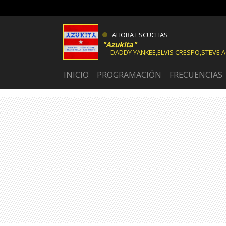
AHORA ESCUCHAS
Azukita
DADDY YANKEE,ELVIS CRESPO,STEVE AO
INICIO
PROGRAMACIÓN
FRECUENCIAS