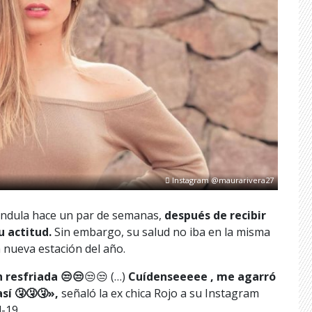
Instagram @maurarivera27
rándula hace un par de semanas,
después de recibir
u actitud.
Sin embargo, su salud no iba en la misma
la nueva estación del año.
 resfriada 😒😒
😒😒 (…)
Cuídenseeeee , me agarró
sí 🤧🤧🤧»,
señaló la ex chica Rojo a su Instagram
-19.