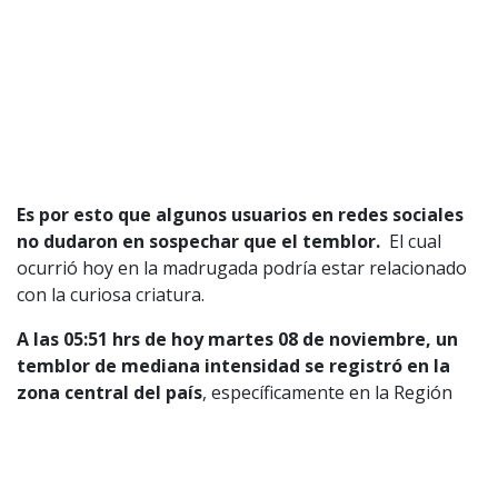
Valores Pautas publicitarias Presidenciales 2025
Es por esto que algunos usuarios en redes sociales
no dudaron en sospechar que el temblor.
El cual
ocurrió hoy en la madrugada podría estar relacionado
con la curiosa criatura.
A las 05:51 hrs de hoy martes 08 de noviembre, un
temblor de mediana intensidad se registró en la
zona central del país
, específicamente en la Región
Metropolitana. El movimiento también se percibió en
las regiones de Coquimbo, Valparaíso y
O’Higgins, según consigna ADN.