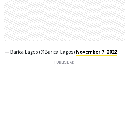
— Barica Lagos (@Barica_Lagos)
November 7, 2022
1997 — 2026
© PRISA MEDIA CORP SPA.
Producción musical Cadena Ser, España 2026.
CONTACTO COMERCIAL
Aviso legal
Política de privacidad
|
Política de Cookies
Configuración de Cookies