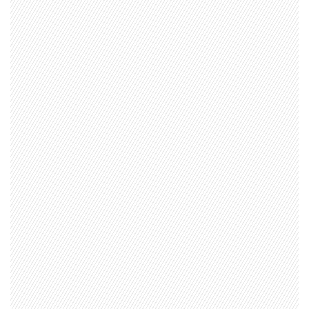
1997 — 2026
© PRISA MEDIA CORP SPA.
Producción musical Cadena Ser, España 2026.
CONTACTO COMERCIAL
Aviso legal
Política de privacidad
|
Política de Cookies
Configuración de Cookies
Valores Pautas publicitarias Presidenciales 2025