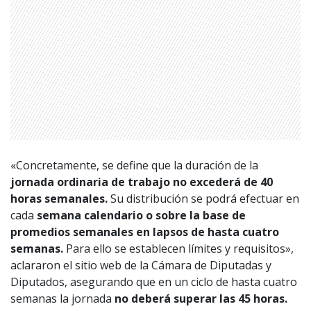
«Concretamente, se define que la duración de la
jornada ordinaria de trabajo no excederá de 40
1997 — 2026
© PRISA MEDIA CORP SPA.
horas semanales.
Su distribución se podrá efectuar en
Producción musical Cadena Ser, España 2026.
cada
semana calendario o sobre la base de
CONTACTO COMERCIAL
promedios semanales en lapsos de hasta cuatro
Aviso legal
semanas.
Para ello se establecen límites y requisitos»,
Política de privacidad
|
Política de Cookies
Configuración de Cookies
aclararon el sitio web de la Cámara de Diputadas y
Diputados, asegurando que en un ciclo de hasta cuatro
Valores Pautas publicitarias Presidenciales 2025
semanas la jornada
no deberá superar las 45 horas.