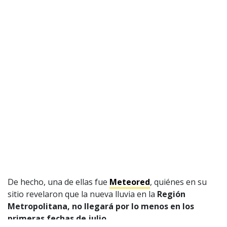
CONTACTO COMERCIAL
Aviso legal
Política de privacidad
|
Política de Cookies
Configuración de Cookies
Valores Pautas publicitarias Presidenciales 2025
De hecho, una de ellas fue
Meteored
, quiénes en su
sitio revelaron que la nueva lluvia en la
Región
Metropolitana, no llegará por lo menos en los
primeras fechas de julio.