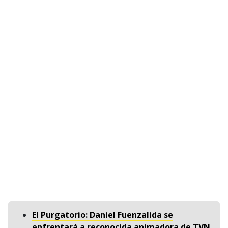
El Purgatorio: Daniel Fuenzalida se
enfrentará a reconocida animadora de TVN