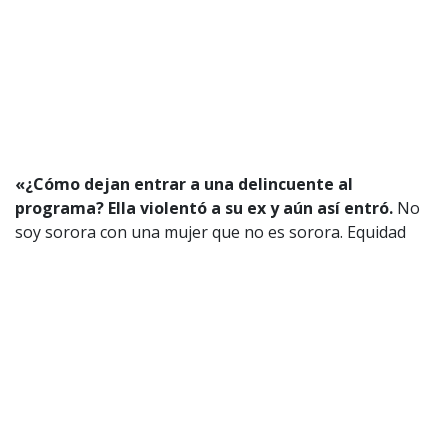
«¿Cómo dejan entrar a una delincuente al
programa? Ella violentó a su ex
y aún así entró.
No
soy sorora con una mujer que no es sorora. Equidad
ante todo», argumentó sobre la
mujer
también
conocida como
«Skarcita».
Incluso, la hermana de Rubén también destacó
momentos de Gran Hermano que involucran a
jugadores como la
Pincoya, Raimundo, Fran, Lucas,
Sebastián y Cony.
«Rubén sería incapaz de abusar o violentar a una