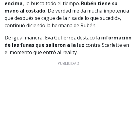
encima,
lo busca todo el tiempo.
Rubén tiene su
mano al costado.
De verdad me da mucha impotencia
que después se cague de la risa de lo que sucedió»,
continuó diciendo la hermana de Rubén.
De igual manera, Eva Gutiérrez destacó la
información
de las funas que salieron a la luz
contra Scarlette en
el momento que entró al reality.
1997 — 2026
© PRISA MEDIA CORP SPA.
Producción musical Cadena Ser, España 2026.
CONTACTO COMERCIAL
Aviso legal
Política de privacidad
|
Política de Cookies
Configuración de Cookies
Valores Pautas publicitarias Presidenciales 2025