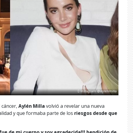
Instagram @aylenmilla
 cáncer,
Aylén Milla
volvió a revelar una nueva
ualidad y que formaba parte de los
riesgos desde que
ue de mi cuerpo y soy agradecida!!! bendición de