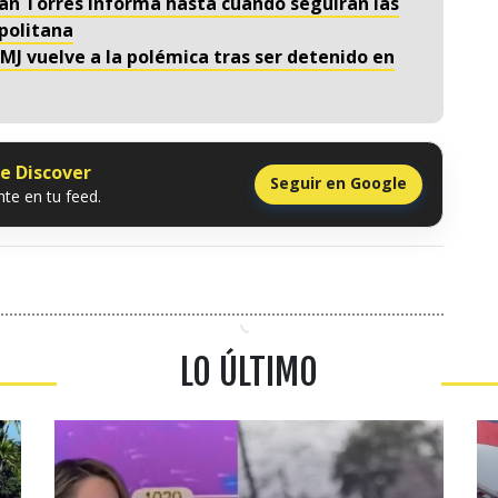
ván Torres informa hasta cuándo seguirán las
politana
s MJ vuelve a la polémica tras ser detenido en
le Discover
Seguir en Google
te en tu feed.
LO ÚLTIMO