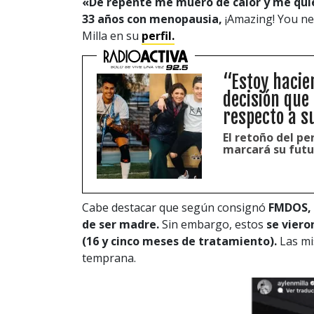
«De repente me muero de calor y me quie
33 años con menopausia,
¡Amazing! You ne
Milla en su
perfil.
“Estoy hacien
decisión que
respecto a s
El retoño del pe
marcará su futur
Cabe destacar que según consignó
FMDOS,
de ser madre.
Sin embargo, estos
se viero
(16 y cinco meses de tratamiento).
Las m
temprana.