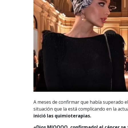
A meses de confirmar que había superado el
situación que la está complicando en la act
inició las quimioterapias.
«Dios MIOOOO, confirmado! el cáncer se f