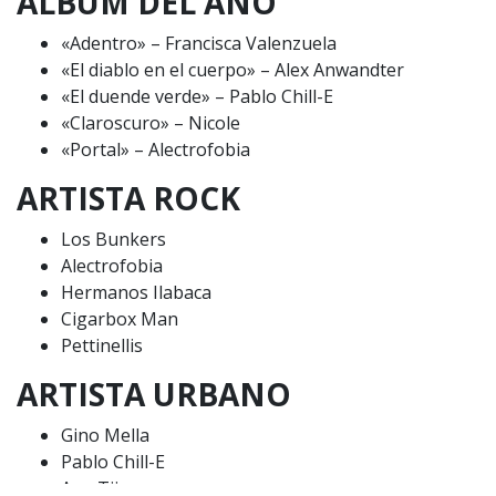
ÁLBUM DEL AÑO
CONTACTO COMERCIAL
«Adentro» – Francisca Valenzuela
Aviso legal
Política de privacidad
|
Política de Cookies
«El diablo en el cuerpo» – Alex Anwandter
Configuración de Cookies
«El duende verde» – Pablo Chill-E
Valores Pautas publicitarias Presidenciales 2025
«Claroscuro» – Nicole
«Portal» – Alectrofobia
ARTISTA ROCK
Los Bunkers
Alectrofobia
Hermanos Ilabaca
Cigarbox Man
Pettinellis
ARTISTA URBANO
Gino Mella
Pablo Chill-E
Ana Tijoux