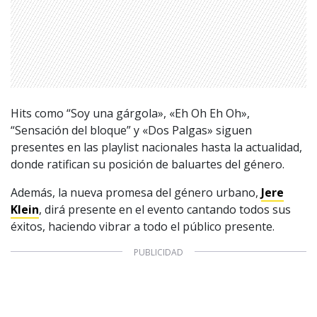
1997 — 2026
Hits como “Soy una gárgola», «Eh Oh Eh Oh»,
© PRISA MEDIA CORP SPA.
“Sensación del bloque” y «Dos Palgas» siguen
Producción musical Cadena Ser, España 2026.
presentes en las playlist nacionales hasta la actualidad,
CONTACTO COMERCIAL
donde ratifican su posición de baluartes del género.
Aviso legal
Política de privacidad
|
Política de Cookies
Además, la nueva promesa del género urbano,
Jere
Configuración de Cookies
Klein
, dirá presente en el evento cantando todos sus
Valores Pautas publicitarias Presidenciales 2025
éxitos, haciendo vibrar a todo el público presente.