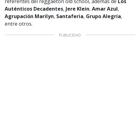
referentes del reggaetón old school, además de
Los
Auténticos Decadentes
,
Jere Klein
,
Amar Azul
,
Agrupación Marilyn
,
Santaferia
,
Grupo Alegría
,
entre otros.