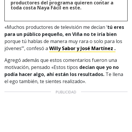
productores del programa quieren contar a
toda costa Naya Fácil en este.
1997 — 2026
© PRISA MEDIA CORP SPA.
Producción musical Cadena Ser, España 2026.
«Muchos productores de televisión me decían ‘
tú eres
para un público pequeño, en Viña no te iría bien
CONTACTO COMERCIAL
porque tú hablas de manera muy rara o solo para los
Aviso legal
Política de privacidad
|
Política de Cookies
jóvenes’”, confesó a
Willy Sabor y José Martínez .
Configuración de Cookies
Valores Pautas publicitarias Presidenciales 2025
Agregó además que estos comentarios fueron una
motivación, pensado «Estos tipos
decían que yo no
podía hacer algo, ahí están los resultados.
Te llena
el ego también, te sientes realizado».