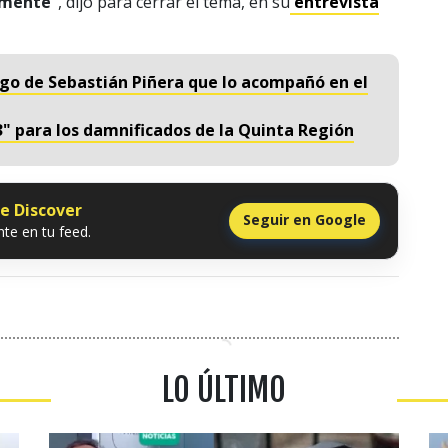
vamente”
, dijo para cerrar el tema, en su
entrevista
igo de Sebastián Piñera que lo acompañó en el
23" para los damnificados de la Quinta Región
le Discover
Seguir en Google
te en tu feed.
LO ÚLTIMO