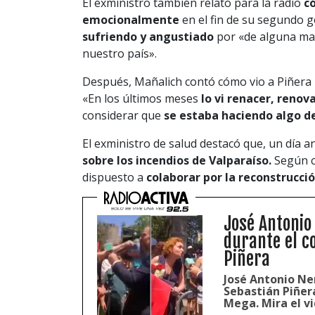
El exministro también relató para la radio
c
emocionalmente
en el fin de su segundo 
sufriendo y angustiado
por «de alguna ma
nuestro país».
Después, Mañalich contó cómo vio a Piñera m
«En los últimos meses
lo vi renacer, reno
considerar que
se estaba haciendo algo de 
El exministro de salud destacó que, un día an
sobre los incendios de Valparaíso.
Según cu
dispuesto a
colaborar por la reconstrucció
José Antonio
durante el c
Piñera
José Antonio Ne
Sebastián Piñer
Mega. Mira el vi