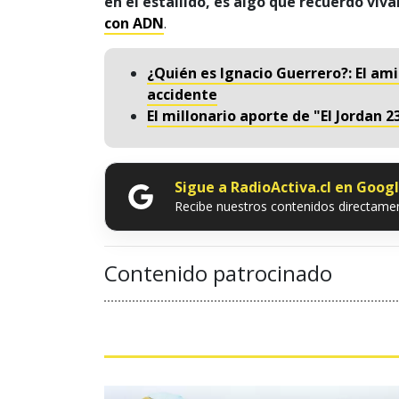
en el estallido, es algo que recuerdo vi
con ADN
.
¿Quién es Ignacio Guerrero?: El am
accidente
El millonario aporte de "El Jordan 
Sigue a RadioActiva.cl en Goog
Recibe nuestros contenidos directamen
Contenido patrocinado