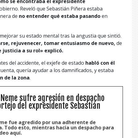
ómo se encontraba el expresidente
gobierno. Reveló que Sebastián Piñera estaba
nera de
no entender qué estaba pasando
en
ejorar su estado mental tras la angustia que sintió.
varse, rejuvenecer, tomar entusiasmo de nuevo,
de
justicia a su rol» explicó.
tes del accidente, el exjefe de estado
habló con él
enta, quería ayudar a los damnificados, y estaba
n de la zona
.
 Neme sufre agresión en despacho
ortejo del expresidente Sebastián
me fue agredido por una adherente de
a. Todo esto, mientras hacía un despacho para
deo aquí.