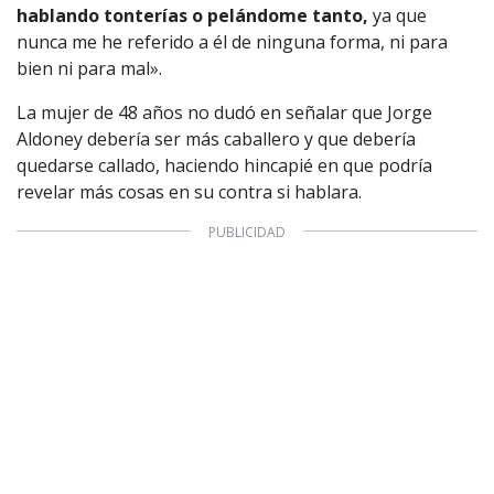
hablando tonterías o pelándome tanto,
ya que
© PRISA MEDIA CORP SPA.
Producción musical Cadena Ser, España 2026.
nunca me he referido a él de ninguna forma, ni para
CONTACTO COMERCIAL
bien ni para mal».
Aviso legal
La mujer de 48 años no dudó en señalar que Jorge
Política de privacidad
|
Política de Cookies
Configuración de Cookies
Aldoney debería ser más caballero y que debería
Valores Pautas publicitarias Presidenciales 2025
quedarse callado, haciendo hincapié en que podría
revelar más cosas en su contra si hablara.