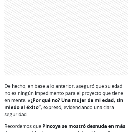
De hecho, en base a lo anterior, aseguró que su edad
1997 — 2026
no es ningún impedimento para el proyecto que tiene
© PRISA MEDIA CORP SPA.
Producción musical Cadena Ser, España 2026.
en mente.
«¿
Por qué no? Una mujer de mi edad, sin
CONTACTO COMERCIAL
miedo al éxito”,
expresó, evidenciando una clara
seguridad.
Aviso legal
Política de privacidad
|
Política de Cookies
Configuración de Cookies
Recordemos que
Pincoya se mostró desnuda en más
Valores Pautas publicitarias Presidenciales 2025