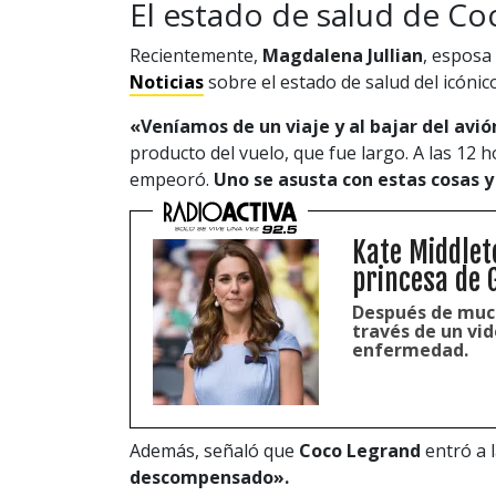
El estado de salud de C
Recientemente,
Magdalena Jullian
, esposa
Noticias
sobre el estado de salud del icónic
«Veníamos de un viaje y al bajar del av
producto del vuelo, que fue largo. A las 12
empeoró.
Uno se asusta con estas cosas y 
Kate Middlet
princesa de G
Después de much
través de un vid
enfermedad.
Además, señaló que
Coco Legrand
entró a l
descompensado».