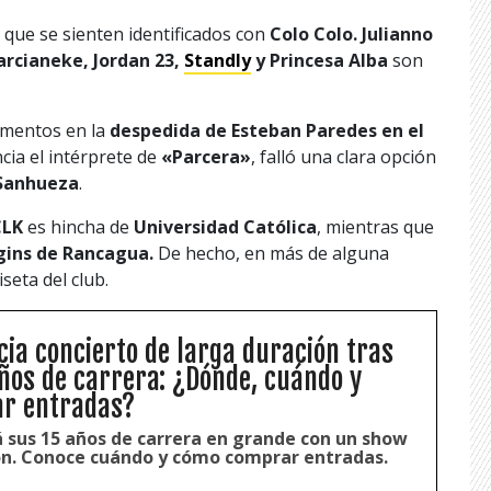
 que se sienten identificados con
Colo Colo.
Julianno
Marcianeke, Jordan 23,
Standly
y Princesa Alba
son
mentos en la
despedida de Esteban Paredes en el
ncia el intérprete de
«Parcera»
, falló una clara opción
Sanhueza
.
CLK
es hincha de
Universidad Católica
, mientras que
gins de Rancagua.
De hecho, en más de alguna
seta del club.
ia concierto de larga duración tras
ños de carrera: ¿Dónde, cuándo y
r entradas?
á sus 15 años de carrera en grande con un show
ón. Conoce cuándo y cómo comprar entradas.