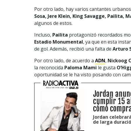
Por otro lado, hay varios cantantes urbanos
Sosa, Jere Klein, King Savagge, Pailita, 
algunos de estos.
Incluso,
Pailita
protagonizó recordados mo
Estadio Monumental
, ya que en esta insta
de gol. Además, recibió una falta de
Arturo 
Por otro lado, de acuerdo a
ADN
,
Nickoog 
la reconocida
Paloma Mami
le gusta
O’Hig
oportunidad se le ha visto posando con cami
Jordan anunc
cumplir 15 a
cómo compra
Jordan celebrar
de larga duraci