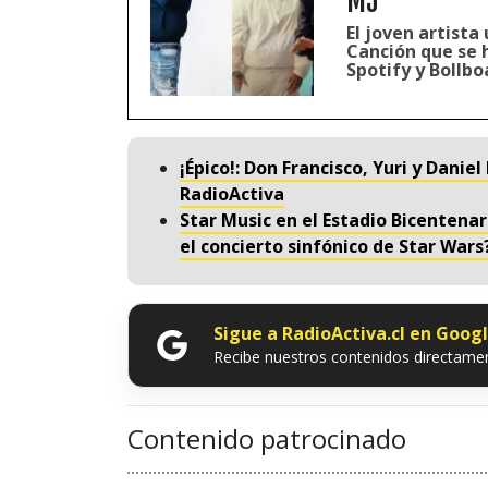
MJ
El joven artista
Canción que se 
Spotify y Bollbo
¡Épico!: Don Francisco, Yuri y Dani
RadioActiva
Star Music en el Estadio Bicentena
el concierto sinfónico de Star Wars
Sigue a RadioActiva.cl en Goog
Recibe nuestros contenidos directamen
Contenido patrocinado