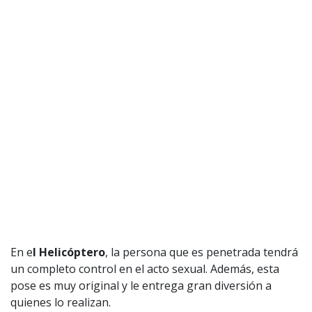
1997 — 2026
© PRISA MEDIA CORP SPA.
Producción musical Cadena Ser, España 2026.
CONTACTO COMERCIAL
Aviso legal
Política de privacidad
|
Política de Cookies
Configuración de Cookies
Valores Pautas publicitarias Presidenciales 2025
En e
l Helicóptero
, la persona que es penetrada tendrá
un completo control en el acto sexual. Además, esta
pose es muy original y le entrega gran diversión a
quienes lo realizan.