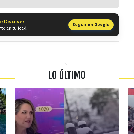
le Discover
Seguir en Google
te en tu feed.
LO ÚLTIMO