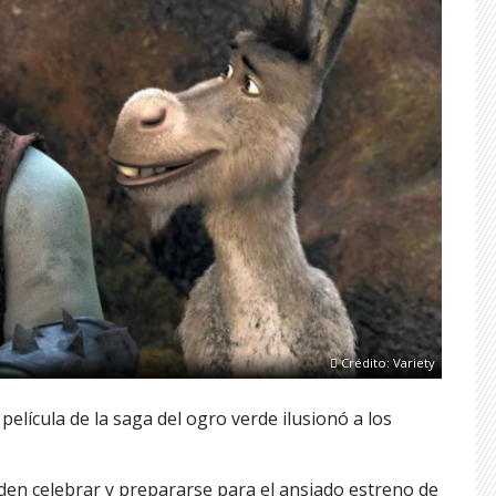
Crédito: Variety
elícula de la saga del ogro verde ilusionó a los
den celebrar y prepararse para el ansiado estreno de