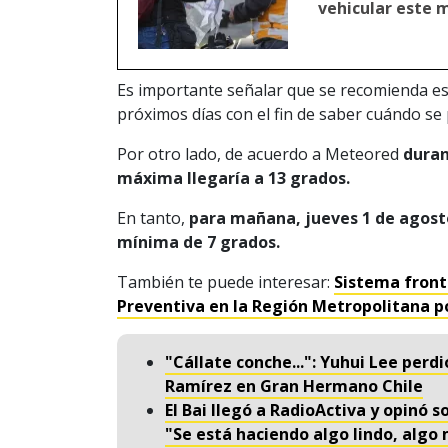
vehicular este m
Es importante señalar que se recomienda es
próximos días con el fin de saber cuándo se
Por otro lado, de acuerdo a Meteored
duran
máxima llegaría a 13 grados.
En tanto,
para mañana, jueves 1 de agosto
mínima de 7 grados.
También te puede interesar:
Sistema front
Preventiva en la Región Metropolitana po
"Cállate conche...": Yuhui Lee perdi
Ramírez en Gran Hermano Chile
El Bai llegó a RadioActiva y opinó
"Se está haciendo algo lindo, algo