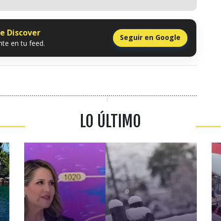
le Discover
Seguir en Google
te en tu feed.
LO ÚLTIMO