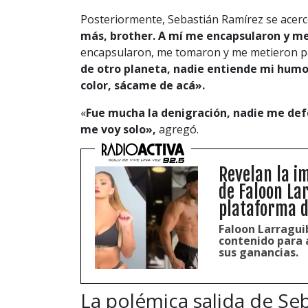
Posteriormente, Sebastián Ramírez se acercó
más, brother. A mí me encapsularon y me
encapsularon, me tomaron y me metieron par
de otro planeta, nadie entiende mi humor
color, sácame de acá».
«
Fue mucha la denigración, nadie me def
me voy solo»,
agregó.
Revelan la i
de Faloon La
plataforma d
Faloon Larraguib
contenido para 
sus ganancias.
La polémica salida de Se