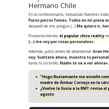
Hermano Chile
En el confesionario, Sebastián Ramírez indic
Puros perros fomes. Todos en mi pieza e
despedí de mis amigos (…)
Me quiero ir, h
Posteriormente,
el popular chico reality
me
(…) me voy por cosas personales».
Además, justo antes de abandonar
Gran He
voy. Suéltate ahora, muestra tu persona
tenís ni un brillo.
Nadie te va a ver ahora»
"Hugo Bustamante me enseñó como 
madre de Ámbar Cornejo en la cárc
¿Vuelve la lluvia a la RM?: revisa e
agosto