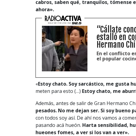
cabros, saben qué, tranquilos, tómense e
ahora».
“Cállate conc
estalló en c
Hermano Chi
En el conflicto 
el popular coci
«
Estoy chato. Soy sarcástico, me gusta h
meten para esto (…)
Estoy chato, me aburr
Además, antes de salir de Gran Hermano Chi
pesados. No me dejan ser. Si soy bueno pa
con todos soy así. De ahí nos vamos a comer
pasando acá hueón.
Harta sensibilidad, h
hueones fomes, a ver si los van a ver».