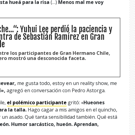
sta hueá para la risa
(…)
Menos mal me voy
he...“: Yuhui Lee perdió la paciencia y
ontra de Sebastián Ramírez en Gran
le
entre los participantes de Gran Hermano Chile,
nero mostró una desconocida faceta.
uevear,
me gusta todo, estoy en un reality show, me
í»,
agregó en conversación con Pedro Astorga.
le,
el polémico participante
gritó: «
Hueones
ra la talla.
Hago cagar a mis amigos en el quincho,
 un asado. Qué tanta sensibilidad también. Qué está
ueón. Humor sarcástico, hueón. Aprendan,