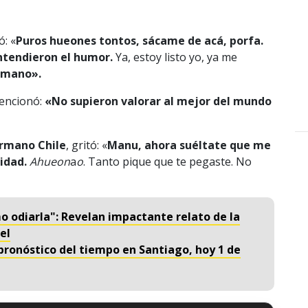
ó: «
Puros hueones tontos, sácame de acá, porfa.
ntendieron el humor.
Ya, estoy listo yo, ya me
ermano».
ncionó:
«No supieron valorar al mejor del mundo
rmano Chile
, gritó: «
Manu, ahora suéltate que me
lidad.
Ahueon
a
o
. Tanto pique que te pegaste. No
.
odiarla": Revelan impactante relato de la
el
l pronóstico del tiempo en Santiago, hoy 1 de