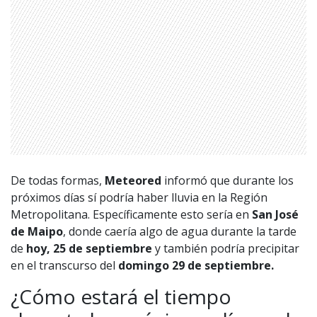
De todas formas,
Meteored
informó que durante los
próximos días sí podría haber lluvia en la Región
Metropolitana. Específicamente esto sería en
San José
de Maipo
, donde caería algo de agua durante la tarde
de
hoy, 25 de septiembre
y también podría precipitar
en el transcurso del
domingo 29 de septiembre.
1997 — 2026
© PRISA MEDIA CORP SPA.
¿Cómo estará el tiempo
Producción musical Cadena Ser, España 2026.
CONTACTO COMERCIAL