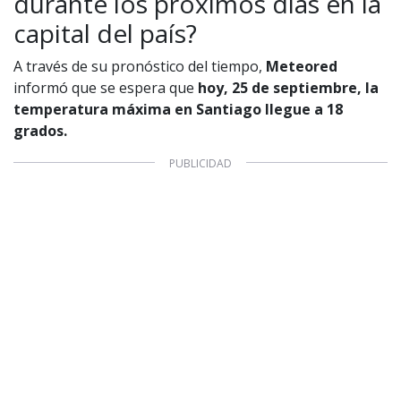
durante los próximos días en la
Aviso legal
capital del país?
Política de privacidad
|
Política de Cookies
Configuración de Cookies
A través de su pronóstico del tiempo,
Meteored
Valores Pautas publicitarias Presidenciales 2025
informó que se espera que
hoy, 25 de septiembre, la
temperatura máxima en Santiago llegue a 18
grados.