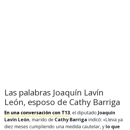
1997 — 2026
© PRISA MEDIA CORP SPA.
Producción musical Cadena Ser, España 2026.
CONTACTO COMERCIAL
Aviso legal
Política de privacidad
|
Política de Cookies
Configuración de Cookies
Valores Pautas publicitarias Presidenciales 2025
Las palabras Joaquín Lavín
León, esposo de Cathy Barriga
En una conversación con T13
, el diputado
Joaquín
Lavín León
, marido de
Cathy Barriga
indicó: «Lleva ya
diez meses cumpliendo una medida cautelar, y
lo que