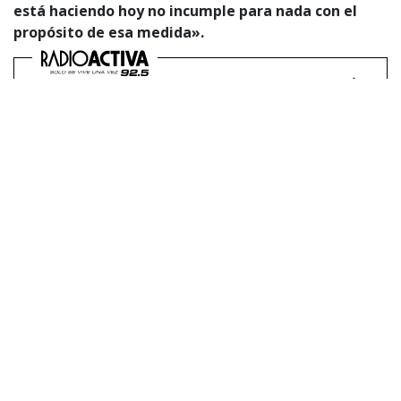
está haciendo hoy no incumple para nada con el
propósito de esa medida».
Revelan la millonaria cifra que ganó
Cathy Barriga en su primer día en
plataforma de contenido para
adultos
El arribo de Cathy Barriga a una plataforma
para adultos generó gran sorpresa. Revisa el
monto que ganó en su primer día.
«Ella está siendo investigada, a mi juicio, de una manera
completamente injusta. Le inventaron un delito y la han
tenido amarrada, maniatada», agregó.
Además, el marido de
Cathy Barriga
, también expresó:
«Hace años no ha podido trabajar, por lo tanto, ella ha
decidido trabajar para obtener algún ingreso».