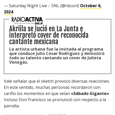
— Saturday Night Live – SNL (@nbcsnl)
October 6,
2024
Akriila se lució en La Junta e
interpretó cover de reconocida
cantante mexicana
1997 — 2026
© PRISA MEDIA CORP SPA.
La artista urbana fue la invitada al programa
Producción musical Cadena Ser, España 2026.
que conduce Julio Cesar Rodríguez y demostró
CONTACTO COMERCIAL
todo su talento cantando un cover de Julieta
Venegas.
Aviso legal
Política de privacidad
|
Política de Cookies
Configuración de Cookies
Valores Pautas publicitarias Presidenciales 2025
Vale señalar que el sketch provocó diversas reacciones.
En este sentido, muchas personas recordaron con
cariño los momentos en que veían
«Sábado Gigante»
.
Incluso Don Francisco se pronunció con respecto a la
parodia.