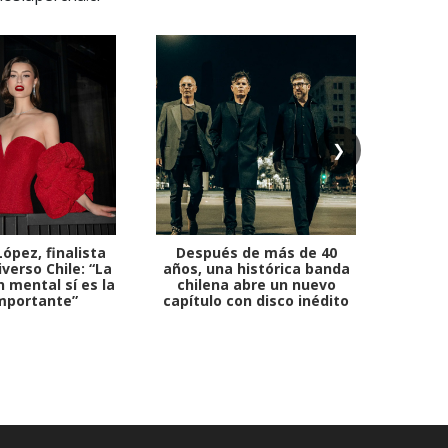
❯
ópez, finalista
Después de más de 40
Ante 
verso Chile: “La
años, una histórica banda
petr
 mental sí es la
chilena abre un nuevo
mportante”
capítulo con disco inédito
comb