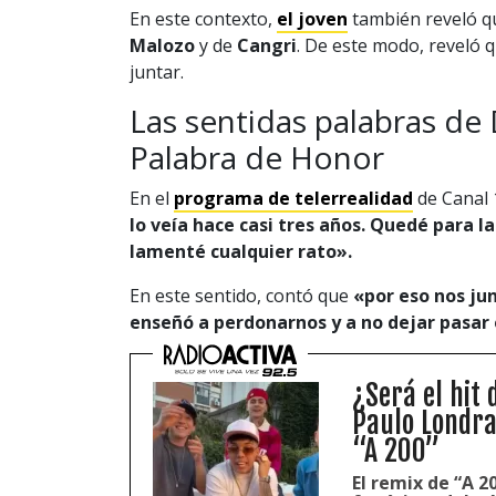
En este contexto,
el joven
también reveló qu
Malozo
y de
Cangri
. De este modo, reveló q
juntar.
Las sentidas palabras de 
Palabra de Honor
En el
programa de telerrealidad
de Canal 
lo veía hace casi tres años. Quedé para l
lamenté cualquier rato».
En este sentido, contó que
«p
or eso nos ju
enseñó a perdonarnos y a no dejar pasar 
¿Será el hit
Paulo Londra,
“A 200”
El remix de “A 