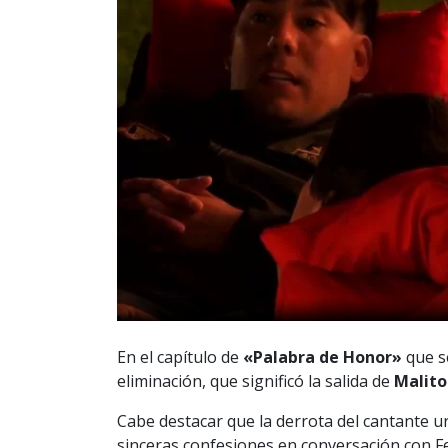
En el capítulo de
«Palabra de Honor»
que se
eliminación, que significó la salida de
Malito
Cabe destacar que la derrota del cantante
sinceras confesiones en conversación con F