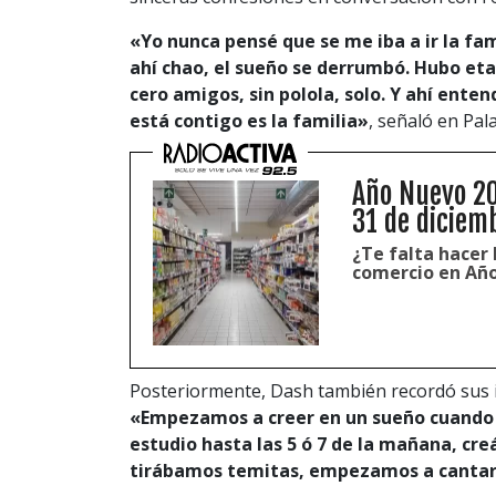
«Yo nunca pensé que se me iba a ir la f
ahí chao, el sueño se derrumbó.
Hubo eta
cero amigos, sin polola, solo. Y ahí ente
está contigo es la familia»
, señaló en Pal
Año Nuevo 20
31 de diciem
¿Te falta hacer
comercio en Añ
Posteriormente, Dash también recordó sus in
«Empezamos a creer en un sueño cuando n
estudio hasta las 5 ó 7 de la mañana, c
tirábamos temitas, empezamos a cantar,