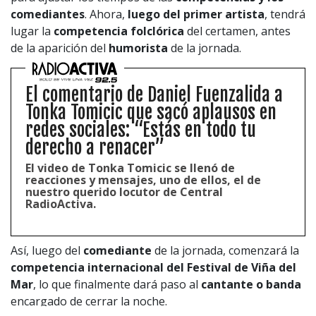
CONTACTO COMERCIAL
comediantes
. Ahora,
luego del primer artista
, tendrá
Aviso legal
lugar la
competencia folclórica
del certamen, antes
Política de privacidad
|
Política de Cookies
de la aparición del
humorista
de la jornada.
Configuración de Cookies
Valores Pautas publicitarias Presidenciales 2025
El comentario de Daniel Fuenzalida a
Tonka Tomicic que sacó aplausos en
redes sociales: “Estás en todo tu
derecho a renacer”
El video de Tonka Tomicic se llenó de
reacciones y mensajes, uno de ellos, el de
nuestro querido locutor de Central
RadioActiva.
Así, luego del
comediante
de la jornada, comenzará la
competencia internacional del Festival de Viña del
Mar
, lo que finalmente dará paso al
cantante o banda
encargado de cerrar la noche.