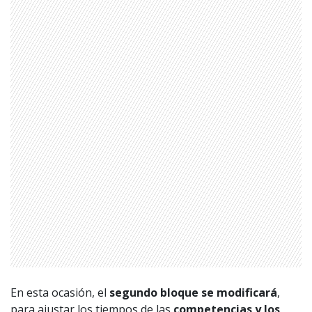
1997 — 2026
© PRISA MEDIA CORP SPA.
En esta ocasión, el
segundo bloque se modificará
,
Producción musical Cadena Ser, España 2026.
para ajustar los tiempos de las
competencias y los